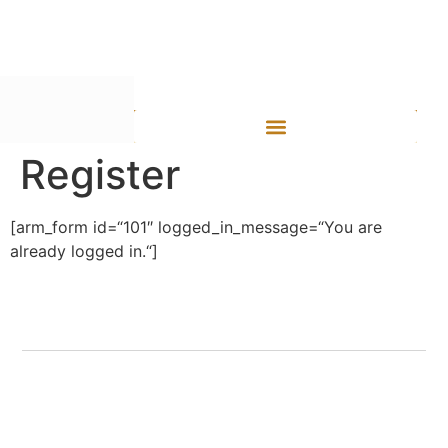
Inhalt
springen
Register
[arm_form id=“101″ logged_in_message=“You are
already logged in.“]